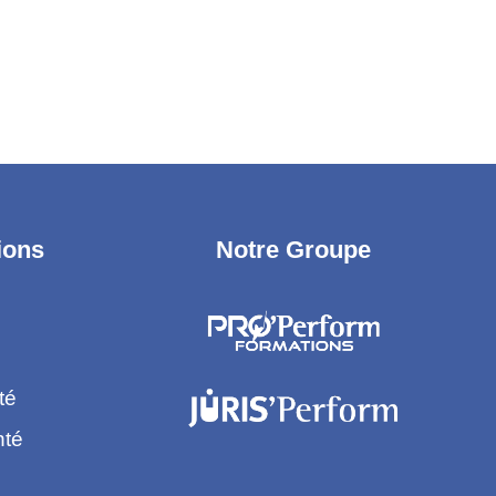
ions
Notre Groupe
té
nté