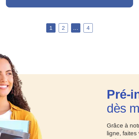
1
2
…
4
Pré-i
dès m
Grâce à notr
ligne, faites