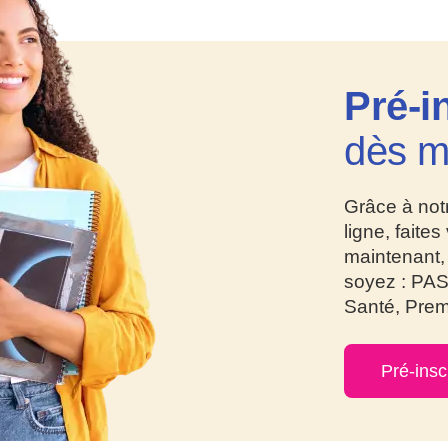
Pré-i
dès m
Grâce à notr
ligne, faites
maintenant, 
soyez : PAS
Santé, Prem
Pré-insc