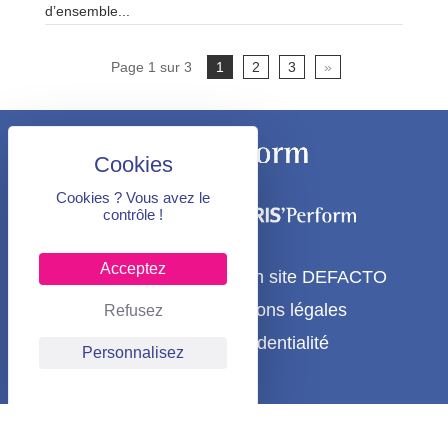
d’ensemble...
Page 1 sur 3
1
2
3
»
Cookies ? Vous avez le
contrôle !
Acceptez
@2022 Sup’Perform
Un site DEFACTO
Plan du site
Mentions légales
Refusez
Politique de confidentialité
Personnalisez