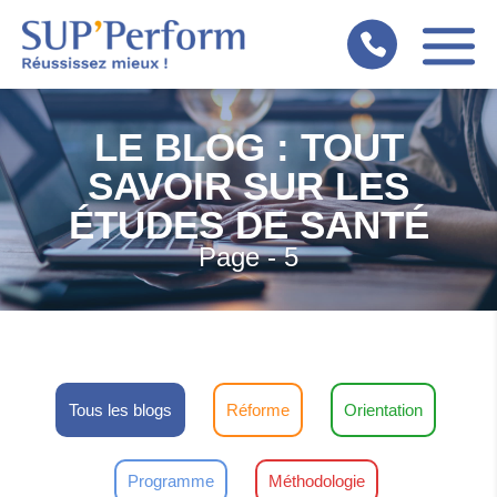
Panneau de gestion des cookies
LE BLOG : TOUT
SAVOIR SUR LES
ÉTUDES DE SANTÉ
Page - 5
Réforme
Orientation
Tous les blogs
Programme
Méthodologie