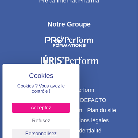
Prépa Internat Pharma
Notre Groupe
Cookies ? Vous avez le
@2022 Sup’Perform
contrôle !
Design & Code par DEFACTO
Acceptez
Dédié à Seb le canadien
Plan du site
MATH & ÇA !
Mentions légales
Refusez
Politique de confidentialité
Personnalisez